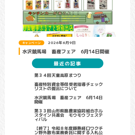
2026年6月9日
キャンペーン
水沢競馬場 畜産フェア 6月14日開催
最近の記事
第３４回天童高原まつり
畜産特別資金等借受者指導チェック
リストの提出について
水沢競馬場 畜産フェア 6月14日
開催
第３３回山形県酪農業協同組合ホル
スタイン共進会 モウモウフェステ
ィバル
【終了】令和８年度豚熱経口ワクチ
ン野外散布業務委託に関する入札公