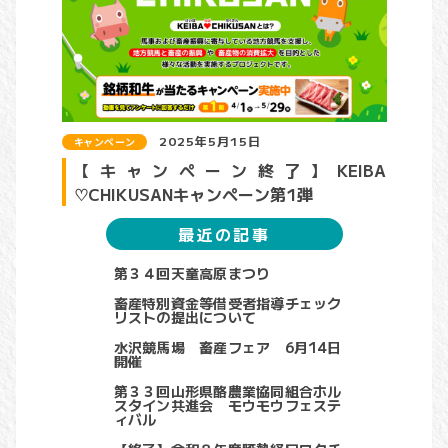
2025年5月15日
キャンペーン
【キャンペーン終了】KEIBA
♡CHIKUSANキャンペーン第1弾
最近の記事
第３４回天童高原まつり
畜産特別資金等借受者指導チェック
リストの提出について
水沢競馬場 畜産フェア 6月14日
開催
第３３回山形県酪農業協同組合ホル
スタイン共進会 モウモウフェステ
ィバル