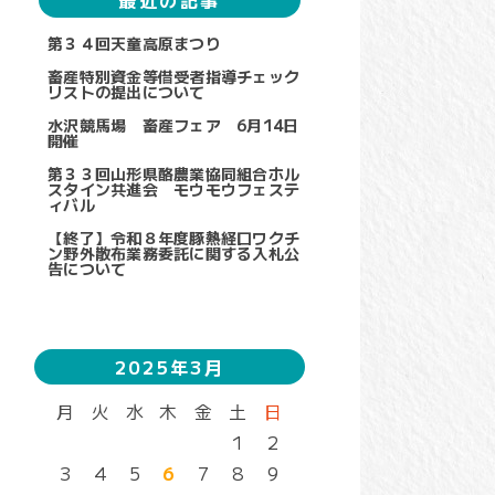
最近の記事
第３４回天童高原まつり
畜産特別資金等借受者指導チェック
リストの提出について
水沢競馬場 畜産フェア 6月14日
開催
第３３回山形県酪農業協同組合ホル
スタイン共進会 モウモウフェステ
ィバル
【終了】令和８年度豚熱経口ワクチ
ン野外散布業務委託に関する入札公
告について
2025年3月
月
火
水
木
金
土
日
1
2
3
4
5
6
7
8
9