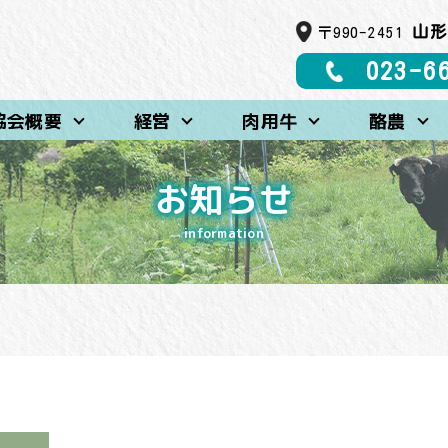
山形
〒990-2451
023-6
協会概要
経営
肉用牛
酪農
お知らせ
information