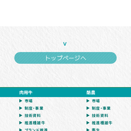
トップページへ
肉用牛
酪農
市場
市場
制度・事業
制度・事業
技術資料
技術資料
推進種雄牛
推進種雄牛
ブランド推進
衛生