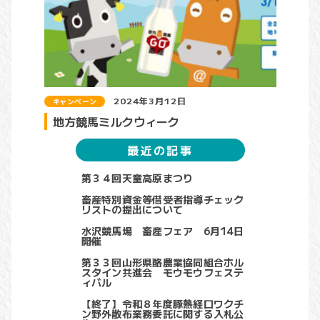
2024年3月12日
キャンペーン
地方競馬ミルクウィーク
最近の記事
第３４回天童高原まつり
畜産特別資金等借受者指導チェック
リストの提出について
水沢競馬場 畜産フェア 6月14日
開催
第３３回山形県酪農業協同組合ホル
スタイン共進会 モウモウフェステ
ィバル
【終了】令和８年度豚熱経口ワクチ
ン野外散布業務委託に関する入札公