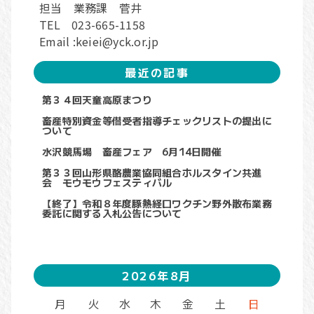
担当 業務課 菅井
TEL 023-665-1158
Email :keiei@yck.or.jp
最近の記事
第３４回天童高原まつり
畜産特別資金等借受者指導チェックリストの提出に
ついて
水沢競馬場 畜産フェア 6月14日開催
第３３回山形県酪農業協同組合ホルスタイン共進
会 モウモウフェスティバル
【終了】令和８年度豚熱経口ワクチン野外散布業務
委託に関する入札公告について
2026年8月
月
火
水
木
金
土
日