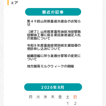
ェア
最近の記事
第４９回山形県畜産共進会のお知ら
せ
【終了】山形県家畜死体保冷保管施
設解体工事に係る委託業者選定入札
の実施について
令和８年度畜産経営技術支援指導の
受診申し込みについて
組織改編に伴う業務分掌等の変更に
ついて
地方競馬ミルクウィークの開催
2026年8月
月
火
水
木
金
土
日
1
2