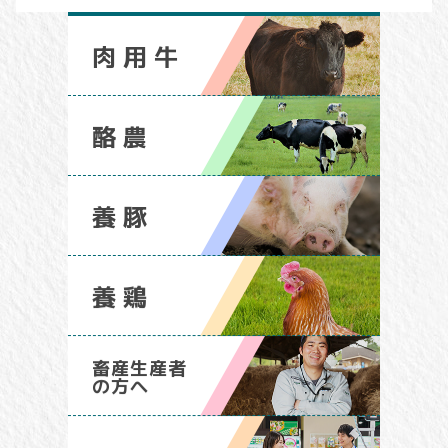
肉用牛
酪農
養豚
養鶏
畜産生産者
の方へ